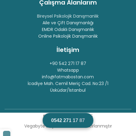
Çalışma Alanlarım
Bireysel Psikolojik Danışmanlık
Aile ve Çift Danışmanlığı
EMDR Odaklı Danışmanlık
Online Psikolojik Danışmanlık
İletişim
+90 542 271 17 87
Whatsapp
info@fatmabostan.com
İcadiye Mah. Cemil Meriç Cad. No:23 /1
Üsküdar/İstanbul
Fatma BOSTAN
© 2025
0
5
4
2
2
7
1
1
7
8
7
Vegabyte Bilişim tarafından hazırlanmıştır