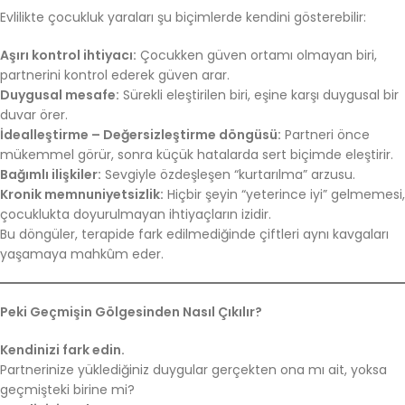
Evlilikte çocukluk yaraları şu biçimlerde kendini gösterebilir:
Aşırı kontrol ihtiyacı:
Çocukken güven ortamı olmayan biri,
partnerini kontrol ederek güven arar.
Duygusal mesafe:
Sürekli eleştirilen biri, eşine karşı duygusal bir
duvar örer.
İdealleştirme – Değersizleştirme döngüsü:
Partneri önce
mükemmel görür, sonra küçük hatalarda sert biçimde eleştirir.
Bağımlı ilişkiler:
Sevgiyle özdeşleşen “kurtarılma” arzusu.
Kronik memnuniyetsizlik:
Hiçbir şeyin “yeterince iyi” gelmemesi,
çocuklukta doyurulmayan ihtiyaçların izidir.
Bu döngüler, terapide fark edilmediğinde çiftleri aynı kavgaları
yaşamaya mahkûm eder.
Peki Geçmişin Gölgesinden Nasıl Çıkılır?
Kendinizi fark edin.
Partnerinize yüklediğiniz duygular gerçekten ona mı ait, yoksa
geçmişteki birine mi?