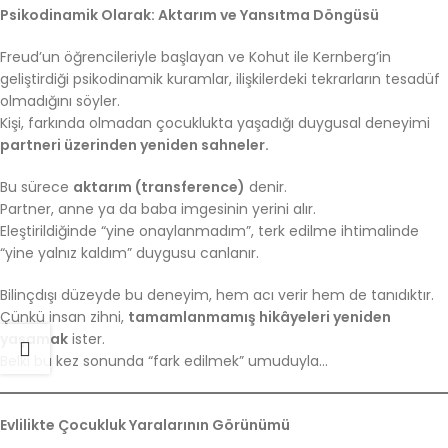
Psikodinamik Olarak: Aktarım ve Yansıtma Döngüsü
Freud’un öğrencileriyle başlayan ve Kohut ile Kernberg’in
geliştirdiği psikodinamik kuramlar, ilişkilerdeki tekrarların tesadüf
olmadığını söyler.
Kişi, farkında olmadan çocuklukta yaşadığı duygusal deneyimi
partneri üzerinden yeniden sahneler.
Bu sürece
aktarım (transference)
denir.
Partner, anne ya da baba imgesinin yerini alır.
Eleştirildiğinde “yine onaylanmadım”, terk edilme ihtimalinde
“yine yalnız kaldım” duygusu canlanır.
Bilinçdışı düzeyde bu deneyim, hem acı verir hem de tanıdıktır.
Çünkü insan zihni,
tamamlanmamış hikâyeleri yeniden
yaşamak
ister.
Belki bu kez sonunda “fark edilmek” umuduyla…
Evlilikte Çocukluk Yaralarının Görünümü