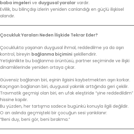
baba imgeleri
ve
duygusal yaralar
vardır.
Evlilik, bu bilinçdışı izlerin yeniden canlandığı en güçlü ilişkisel
alandır.
Çocukluk Yaraları Neden İlişkide Tekrar Eder?
Çocuklukta yaşanan duygusal ihmal, reddedilme ya da aşırı
kontrol, bireyin
bağlanma biçimini
şekillendirir.
Yetişkinlikte bu bağlanma örüntüsü, partner seçiminde ve ilişki
dinamiklerinde yeniden ortaya çıkar.
Güvensiz bağlanan biri, eşinin ilgisini kaybetmekten aşırı korkar.
Kaçıngan bağlanan biri, duygusal yakınlık arttığında geri çekilir.
Travmatik geçmişi olan biri, en ufak eleştiride “yine reddedildim”
hissine kapılır.
Bu yüzden, her tartışma sadece bugünkü konuyla ilgili değildir.
O an aslında geçmişteki bir çocuğun sesi yankılanır:
“Beni duy, beni gör, beni bırakma.”