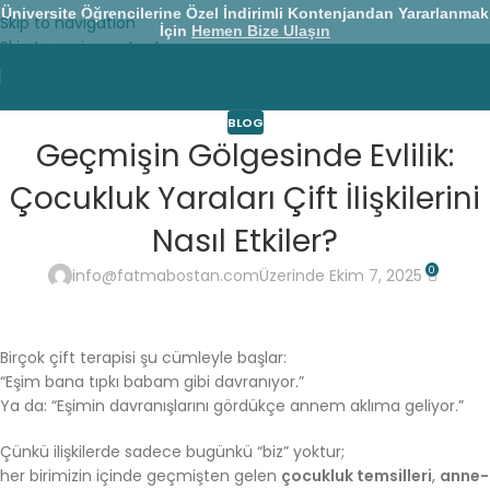
Üniversite Öğrencilerine Özel İndirimli Kontenjandan Yararlanmak
Skip to navigation
İçin
Hemen Bize Ulaşın
Skip to main content
İletiş
BLOG
Geçmişin Gölgesinde Evlilik:
Çocukluk Yaraları Çift İlişkilerini
Nasıl Etkiler?
0
info@fatmabostan.com
Üzerinde Ekim 7, 2025
Birçok çift terapisi şu cümleyle başlar:
“Eşim bana tıpkı babam gibi davranıyor.”
Ya da: “Eşimin davranışlarını gördükçe annem aklıma geliyor.”
Çünkü ilişkilerde sadece bugünkü “biz” yoktur;
her birimizin içinde geçmişten gelen
çocukluk temsilleri
,
anne-