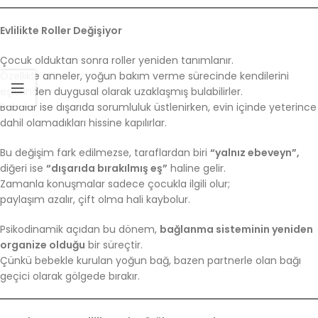
Evlilikte Roller Değişiyor
Çocuk olduktan sonra roller yeniden tanımlanır.
Özellikle anneler, yoğun bakım verme sürecinde kendilerini
eşlerinden duygusal olarak uzaklaşmış bulabilirler.
Babalar ise dışarıda sorumluluk üstlenirken, evin içinde yeterince
dahil olamadıkları hissine kapılırlar.
Bu değişim fark edilmezse, taraflardan biri
“yalnız ebeveyn”,
diğeri ise
“dışarıda bırakılmış eş”
haline gelir.
Zamanla konuşmalar sadece çocukla ilgili olur;
paylaşım azalır, çift olma hali kaybolur.
Psikodinamik açıdan bu dönem,
bağlanma sisteminin yeniden
organize olduğu
bir süreçtir.
Çünkü bebekle kurulan yoğun bağ, bazen partnerle olan bağı
geçici olarak gölgede bırakır.