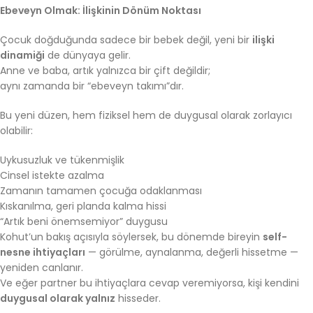
Ebeveyn Olmak: İlişkinin Dönüm Noktası
Çocuk doğduğunda sadece bir bebek değil, yeni bir
ilişki
dinamiği
de dünyaya gelir.
Anne ve baba, artık yalnızca bir çift değildir;
aynı zamanda bir “ebeveyn takımı”dır.
Bu yeni düzen, hem fiziksel hem de duygusal olarak zorlayıcı
olabilir:
Uykusuzluk ve tükenmişlik
Cinsel istekte azalma
Zamanın tamamen çocuğa odaklanması
Kıskanılma, geri planda kalma hissi
“Artık beni önemsemiyor” duygusu
Kohut’un bakış açısıyla söylersek, bu dönemde bireyin
self-
nesne ihtiyaçları
— görülme, aynalanma, değerli hissetme —
yeniden canlanır.
Ve eğer partner bu ihtiyaçlara cevap veremiyorsa, kişi kendini
duygusal olarak yalnız
hisseder.