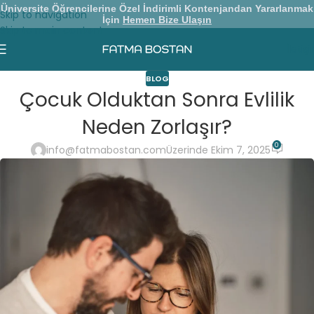
Üniversite Öğrencilerine Özel İndirimli Kontenjandan Yararlanmak
Skip to navigation
İçin
Hemen Bize Ulaşın
Skip to main content
İletiş
BLOG
Çocuk Olduktan Sonra Evlilik
Neden Zorlaşır?
0
info@fatmabostan.com
Üzerinde Ekim 7, 2025