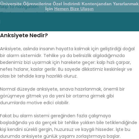
Üniversite Öğrencilerine Özel İndirimli Kontenjandan Yararlanmak
Skip to navigation
İçin
Hemen Bize Ulaşın
Skip to main content
İletiş
Anksiyete Nedir?
Anksiyete, aslında insanın hayatta kalmak için geliştirdiği doğal
bir alarm sistemidir. Tehlike ya da belirsizlik algıladığımızda
bedenimiz bizi uyarmak için harekete geçer: kalp hızlı çarpar,
nefes hızlanır, kaslar gerilir. Bu sayede dikkatimiz keskinleşir ve
olası bir tehdide karşı hazırlıklı oluruz.
Normal düzeyde anksiyete, sınava hazırlanmak, önemli bir
görüşmeye gitmek ya da yeni bir ortama girmek gibi
durumlarda motive edici olabilir.
Fakat bu alarm sistemi gereğinden fazla çalışmaya
başladığında ya da gerçek bir tehlike yokken bile tetiklendiğinde
kişi kendini sürekli gergin, huzursuz ve kaygılı hisseder. İşte bu
durumda anksiyete günlük yaşamı zorlaştırmaya başlar.