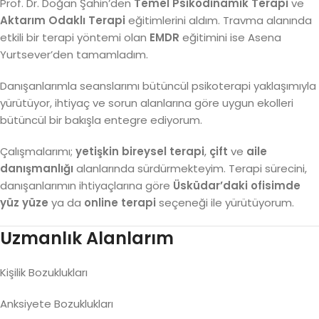
Prof. Dr. Doğan Şahin’den
Temel Psikodinamik Terapi
ve
Aktarım Odaklı Terapi
eğitimlerini aldım. Travma alanında
etkili bir terapi yöntemi olan
EMDR
eğitimini ise Asena
Yurtsever’den tamamladım.
Danışanlarımla seanslarımı bütüncül psikoterapi yaklaşımıyla
yürütüyor, ihtiyaç ve sorun alanlarına göre uygun ekolleri
bütüncül bir bakışla entegre ediyorum.
Çalışmalarımı;
yetişkin bireysel terapi
,
çift
ve
aile
danışmanlığı
alanlarında sürdürmekteyim. Terapi sürecini,
danışanlarımın ihtiyaçlarına göre
Üsküdar’daki ofisimde
yüz yüze
ya da
online terapi
seçeneği ile yürütüyorum.
Uzmanlık Alanlarım
Kişilik Bozuklukları
Anksiyete Bozuklukları