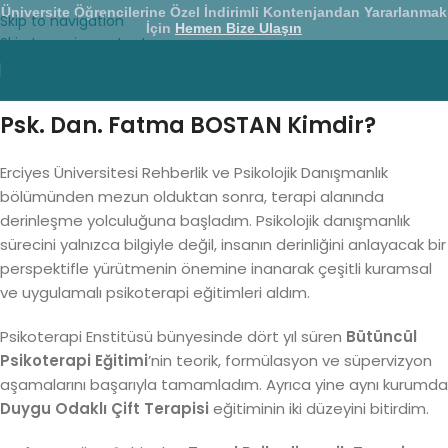
Üniversite Öğrencilerine Özel İndirimli Kontenjandan Yararlanmak
Skip to navigation
İçin
Hemen Bize Ulaşın
Skip to main content
İletiş
Psk. Dan. Fatma BOSTAN Kimdir?
Erciyes Üniversitesi Rehberlik ve Psikolojik Danışmanlık
bölümünden mezun olduktan sonra, terapi alanında
derinleşme yolculuğuna başladım. Psikolojik danışmanlık
sürecini yalnızca bilgiyle değil, insanın derinliğini anlayacak bir
perspektifle yürütmenin önemine inanarak çeşitli kuramsal
ve uygulamalı psikoterapi eğitimleri aldım.
Psikoterapi Enstitüsü bünyesinde dört yıl süren
Bütüncül
Psikoterapi Eğitimi
’nin teorik, formülasyon ve süpervizyon
aşamalarını başarıyla tamamladım. Ayrıca yine aynı kurumda
Duygu Odaklı Çift Terapisi
eğitiminin iki düzeyini bitirdim.