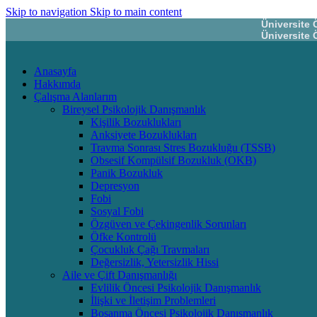
Skip to navigation
Skip to main content
Üniversite 
Üniversite 
Anasayfa
Hakkımda
Çalışma Alanlarım
Bireysel Psikolojik Danışmanlık
Kişilik Bozuklukları
Anksiyete Bozuklukları
Travma Sonrası Stres Bozukluğu (TSSB)
Obsesif Kompülsif Bozukluk (OKB)
Panik Bozukluk
Depresyon
Fobi
Sosyal Fobi
Özgüven ve Çekingenlik Sorunları
Öfke Kontrolü
Çocukluk Çağı Travmaları
Değersizlik, Yetersizlik Hissi
Aile ve Çift Danışmanlığı
Evlilik Öncesi Psikolojik Danışmanlık
İlişki ve İletişim Problemleri
Boşanma Öncesi Psikolojik Danışmanlık