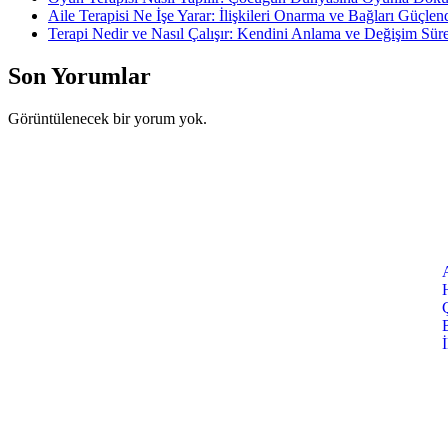
Aile Terapisi Ne İşe Yarar: İlişkileri Onarma ve Bağları Güçlen
Terapi Nedir ve Nasıl Çalışır: Kendini Anlama ve Değişim Süre
Son Yorumlar
Görüntülenecek bir yorum yok.
Menü
İ