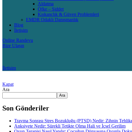
Aldatma
Öfke – Şiddet
Kıskançlık & Güven Problemleri
EMDR Odaklı Danışmanlık
Blog
İletişim
Online Randevu
Bize Ulaşın
İletişim
Kapat
Ara
Ara
Son Gönderiler
Travma Sonrası Stres Bozukluğu (PTSD) Nedir: Zihnin Tehlike
Anksiyete Nedir: Sürekli Tetikte Olma Hali ve İçsel Gerilim
Oyun Terapisi Nasıl Yapılır: Çocuğun Dünyasına Oyunla Do