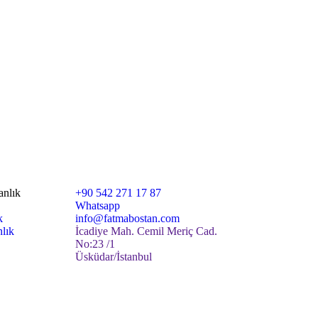
İletişim
anlık
+90 542 271 17 87
Whatsapp
k
info@fatmabostan.com
lık
İcadiye Mah. Cemil Meriç Cad.
No:23 /1
Üsküdar/İstanbul