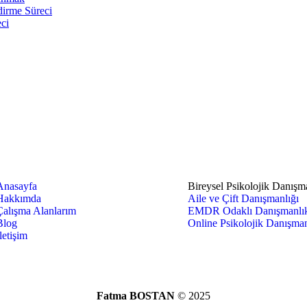
dirme Süreci
ci
Çalışma Alanlarım
Anasayfa
Bireysel Psikolojik Danışm
Hakkımda
Aile ve Çift Danışmanlığı
Çalışma Alanlarım
EMDR Odaklı Danışmanlı
Blog
Online Psikolojik Danışman
letişim
Fatma BOSTAN
© 2025