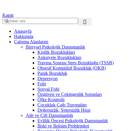
Kapat
Anasayfa
Hakkımda
Çalışma Alanlarım
Bireysel Psikolojik Danışmanlık
Kişilik Bozuklukları
Anksiyete Bozuklukları
Travma Sonrası Stres Bozukluğu (TSSB)
Obsesif Kompülsif Bozukluk (OKB)
Panik Bozukluk
Depresyon
Fobi
Sosyal Fobi
Özgüven ve Çekingenlik Sorunları
Öfke Kontrolü
Çocukluk Çağı Travmaları
Değersizlik, Yetersizlik Hissi
Aile ve Çift Danışmanlığı
Evlilik Öncesi Psikolojik Danışmanlık
İlişki ve İletişim Problemleri