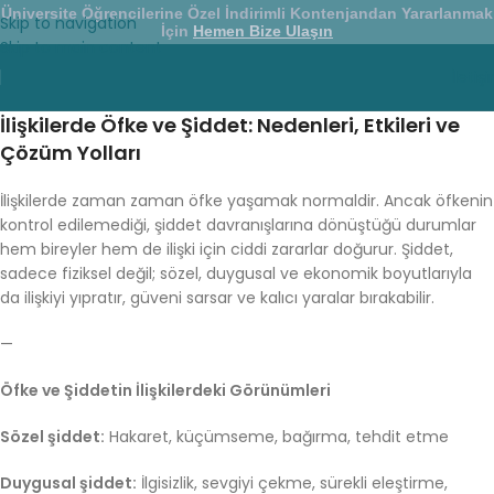
Üniversite Öğrencilerine Özel İndirimli Kontenjandan Yararlanmak
Skip to navigation
İçin
Hemen Bize Ulaşın
Skip to main content
İletiş
İlişkilerde Öfke ve Şiddet: Nedenleri, Etkileri ve
Çözüm Yolları
İlişkilerde zaman zaman öfke yaşamak normaldir. Ancak öfkenin
kontrol edilemediği, şiddet davranışlarına dönüştüğü durumlar
hem bireyler hem de ilişki için ciddi zararlar doğurur. Şiddet,
sadece fiziksel değil; sözel, duygusal ve ekonomik boyutlarıyla
da ilişkiyi yıpratır, güveni sarsar ve kalıcı yaralar bırakabilir.
—
Öfke ve Şiddetin İlişkilerdeki Görünümleri
Sözel şiddet:
Hakaret, küçümseme, bağırma, tehdit etme
Duygusal şiddet:
İlgisizlik, sevgiyi çekme, sürekli eleştirme,