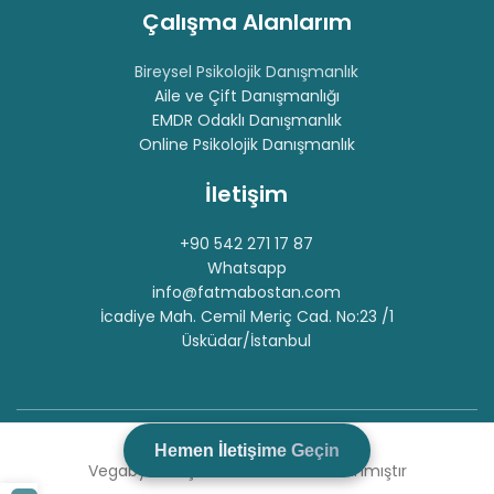
Çalışma Alanlarım
Bireysel Psikolojik Danışmanlık
Aile ve Çift Danışmanlığı
EMDR Odaklı Danışmanlık
Online Psikolojik Danışmanlık
İletişim
+90 542 271 17 87
Whatsapp
info@fatmabostan.com
İcadiye Mah. Cemil Meriç Cad. No:23 /1
Üsküdar/İstanbul
Fatma BOSTAN
© 2025
H
e
m
e
n
İ
l
e
t
i
ş
i
m
e
G
e
ç
i
n
Vegabyte Bilişim tarafından hazırlanmıştır