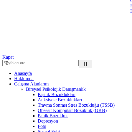
İ
Kapat
Anasayfa
Hakkımda
Çalışma Alanlarım
Bireysel Psikolojik Danışmanlık
Kişilik Bozuklukları
Anksiyete Bozuklukları
Travma Sonrası Stres Bozukluğu (TSSB)
Obsesif Kompülsif Bozukluk (OKB)
Panik Bozukluk
Depresyon
Fobi
Sosyal Fobi