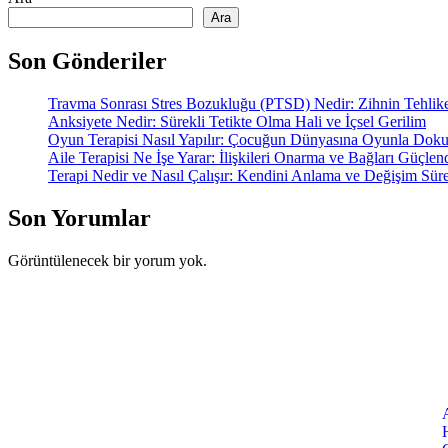
Ara
Son Gönderiler
Travma Sonrası Stres Bozukluğu (PTSD) Nedir: Zihnin Tehlike
Anksiyete Nedir: Sürekli Tetikte Olma Hali ve İçsel Gerilim
Oyun Terapisi Nasıl Yapılır: Çocuğun Dünyasına Oyunla Do
Aile Terapisi Ne İşe Yarar: İlişkileri Onarma ve Bağları Güçlen
Terapi Nedir ve Nasıl Çalışır: Kendini Anlama ve Değişim Süre
Son Yorumlar
Görüntülenecek bir yorum yok.
Menü