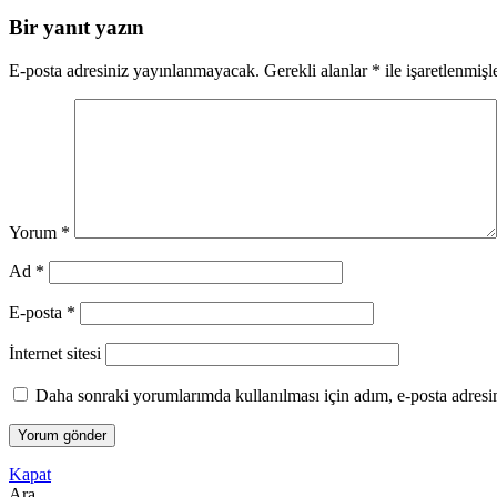
Bir yanıt yazın
E-posta adresiniz yayınlanmayacak.
Gerekli alanlar
*
ile işaretlenmişl
Yorum
*
Ad
*
E-posta
*
İnternet sitesi
Daha sonraki yorumlarımda kullanılması için adım, e-posta adresim
Kapat
Ara