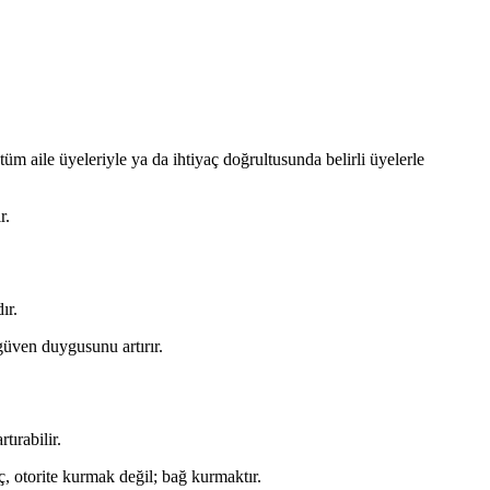
 tüm aile üyeleriyle ya da ihtiyaç doğrultusunda belirli üyelerle
r.
ır.
 güven duygusunu artırır.
ırabilir.
ç, otorite kurmak değil; bağ kurmaktır.