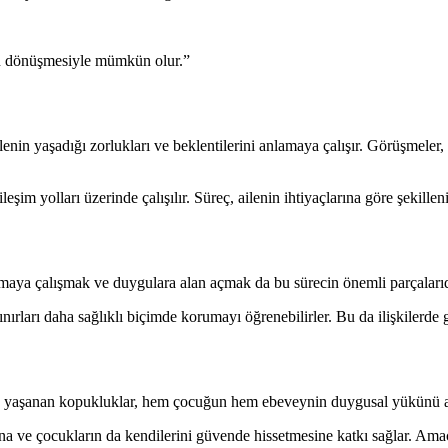
erin dönüşmesiyle mümkün olur.”
ilenin yaşadığı zorlukları ve beklentilerini anlamaya çalışır. Görüşmeler,
leşim yolları üzerinde çalışılır. Süreç, ailenin ihtiyaçlarına göre şekilleni
lamaya çalışmak ve duygulara alan açmak da bu sürecin önemli parçalarıd
ınırları daha sağlıklı biçimde korumayı öğrenebilirler. Bu da ilişkilerde
kide yaşanan kopukluklar, hem çocuğun hem ebeveynin duygusal yükünü art
sına ve çocukların da kendilerini güvende hissetmesine katkı sağlar. Ama