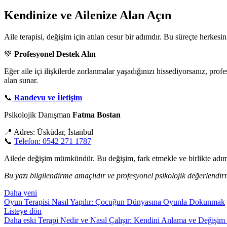
Kendinize ve Ailenize Alan Açın
Aile terapisi, değişim için atılan cesur bir adımdır. Bu süreçte herkesin
💚
Profesyonel Destek Alın
Eğer aile içi ilişkilerde zorlanmalar yaşadığınızı hissediyorsanız, prof
alan sunar.
📞
Randevu ve İletişim
Psikolojik Danışman
Fatma Bostan
📍 Adres: Üsküdar, İstanbul
📞
Telefon: 0542 271 1787
Ailede değişim mümkündür. Bu değişim, fark etmekle ve birlikte adım
Bu yazı bilgilendirme amaçlıdır ve profesyonel psikolojik değerlendir
Daha yeni
Oyun Terapisi Nasıl Yapılır: Çocuğun Dünyasına Oyunla Dokunmak
Listeye dön
Daha eski
Terapi Nedir ve Nasıl Çalışır: Kendini Anlama ve Değişim