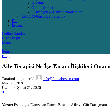
Aldatma
Öfke – Şiddet
Kıskançlık & Güven Problemleri
EMDR Odaklı Danışmanlık
Blog
İletişim
Online Randevu
Bize Ulaşın
Menü
İletişim
Blog
Aile Terapisi Ne İşe Yarar: İlişkileri On
Tarafından gönderildi
info@fatmabostan.com
Mart 25, 2026
Üzerinde Şubat 21, 2026
0
Yazar:
Psikolojik Danışman Fatma Bostan | Aile ve Çift Danışmanı