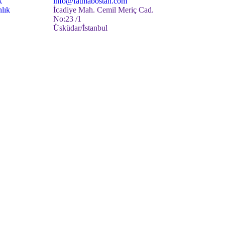
k
info@fatmabostan.com
lık
İcadiye Mah. Cemil Meriç Cad.
No:23 /1
Üsküdar/İstanbul