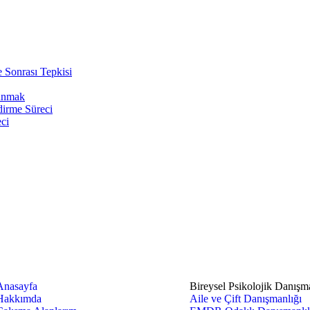
 Sonrası Tepkisi
kunmak
dirme Süreci
ci
Çalışma Alanlarım
Anasayfa
Bireysel Psikolojik Danışm
Hakkımda
Aile ve Çift Danışmanlığı