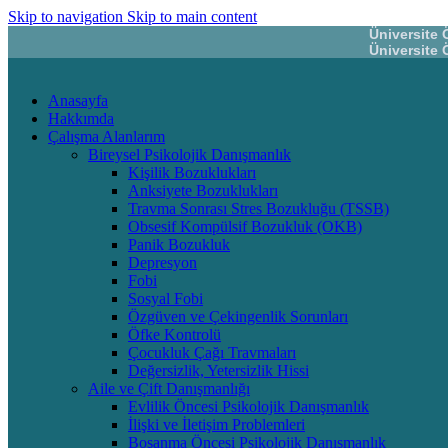
Skip to navigation
Skip to main content
Üniversite 
Üniversite 
Anasayfa
Hakkımda
Çalışma Alanlarım
Bireysel Psikolojik Danışmanlık
Kişilik Bozuklukları
Anksiyete Bozuklukları
Travma Sonrası Stres Bozukluğu (TSSB)
Obsesif Kompülsif Bozukluk (OKB)
Panik Bozukluk
Depresyon
Fobi
Sosyal Fobi
Özgüven ve Çekingenlik Sorunları
Öfke Kontrolü
Çocukluk Çağı Travmaları
Değersizlik, Yetersizlik Hissi
Aile ve Çift Danışmanlığı
Evlilik Öncesi Psikolojik Danışmanlık
İlişki ve İletişim Problemleri
Boşanma Öncesi Psikolojik Danışmanlık