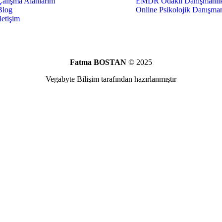
Çalışma Alanlarım
EMDR Odaklı Danışmanlı
Blog
Online Psikolojik Danışman
letişim
Fatma BOSTAN
© 2025
Vegabyte Bilişim tarafından hazırlanmıştır