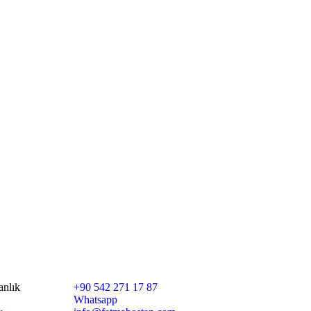
İletişim
anlık
+90 542 271 17 87
Whatsapp